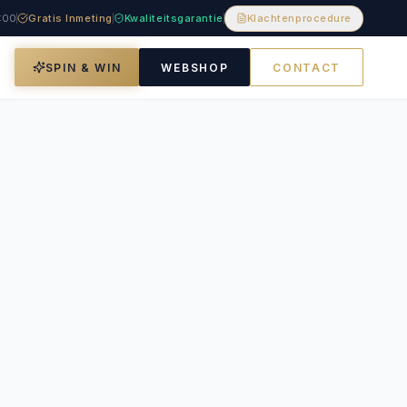
8:00
Gratis Inmeting
Kwaliteitsgarantie
Klachtenprocedure
SPIN & WIN
WEBSHOP
CONTACT