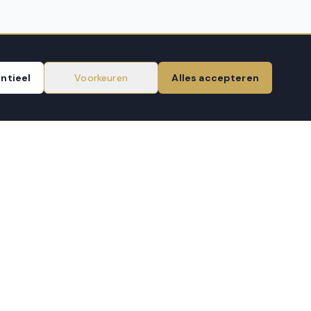
ntieel
Voorkeuren
Alles accepteren
OPENINGSTIJDEN
Ma – Vr
10:00 – 18:00
Zaterdag
10:00 – 17:00
Zondag
Gesloten
NIEUWSBRIEF
Aanmelden
VEILIG BETALEN VIA