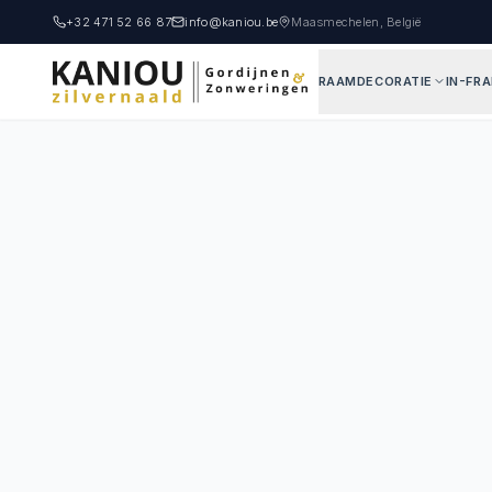
+32 471 52 66 87
info@kaniou.be
Maasmechelen, België
RAAMDECORATIE
IN-FR