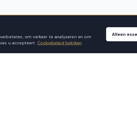
Alleen esse
 verbeteren, om verkeer te analyseren en om
ies u accepteert.
Cookiebeleid bekijken
KLANTENSERVICE
Veelgestelde vragen
Verzending & levering
Montageservice
Retourbeleid
anvragen
Garantievoorwaarden
ice aan huis
Klachtenprocedure
Contact opnemen