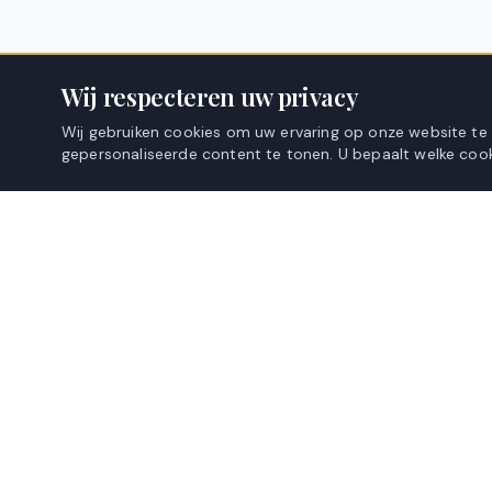
Wij respecteren uw privacy
Wij gebruiken cookies om uw ervaring op onze website te
gepersonaliseerde content te tonen. U bepaalt welke cook
KANIOU
WEBSHOP
ZILVERNAALD
Overgordijnen
Premium raamdecoratie, vakkundig voor u op maat
Inbetweens
vervaardigd.
Vitrages
Pauwengraaf 66, 3630 Maasmechelen, België
+32 471 52 66 87
Gratis stalen a
info@kaniou.be
Gratis meet-serv
Meetinstructies