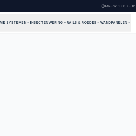
Ma–Za: 10:00 – 1
AME SYSTEMEN
INSECTENWERING
RAILS & ROEDES
WANDPANELEN