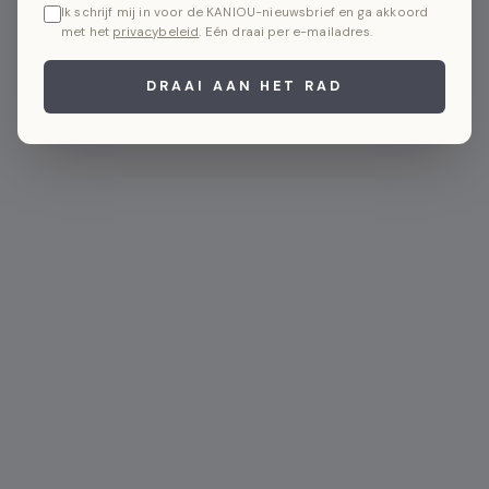
Ik schrijf mij in voor de KANIOU-nieuwsbrief en ga akkoord
met het
privacybeleid
. Eén draai per e-mailadres.
DRAAI AAN HET RAD