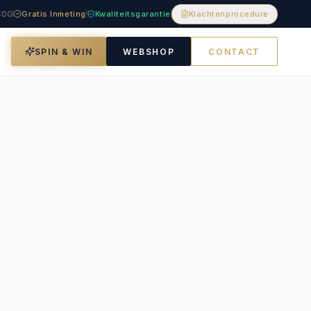
8:00
Gratis Inmeting
Kwaliteitsgarantie
Klachtenprocedure
SPIN & WIN
WEBSHOP
CONTACT