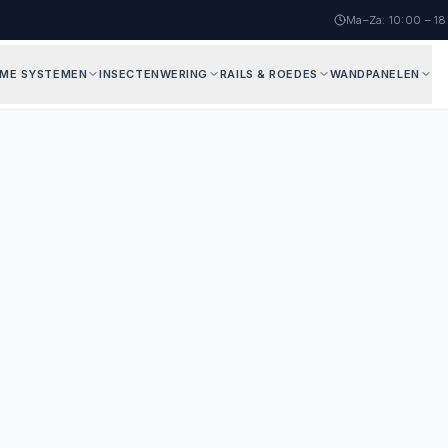
Ma–Za: 10:00 – 1
AME SYSTEMEN
INSECTENWERING
RAILS & ROEDES
WANDPANELEN