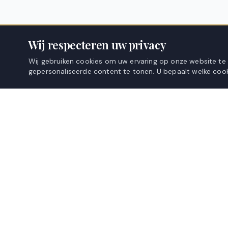
Wij respecteren uw privacy
Wij gebruiken cookies om uw ervaring op onze website te
gepersonaliseerde content te tonen. U bepaalt welke cook
KANIOU
WEBSHOP
ZILVERNAALD
Overgordijnen
Premium raamdecoratie, vakkundig voor u op maat
Inbetweens
vervaardigd.
Vitrages
Pauwengraaf 66, 3630 Maasmechelen, België
+32 471 52 66 87
Gratis stalen a
info@kaniou.be
Gratis meet-serv
Meetinstructies