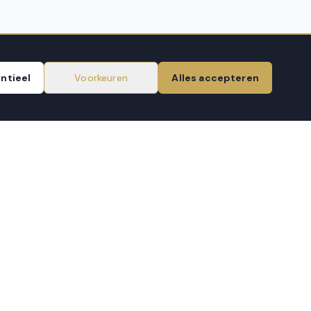
ntieel
Voorkeuren
Alles accepteren
OPENINGSTIJDEN
Ma – Vr
10:00 – 18:00
Zaterdag
10:00 – 17:00
Zondag
Gesloten
NIEUWSBRIEF
Aanmelden
VEILIG BETALEN VIA