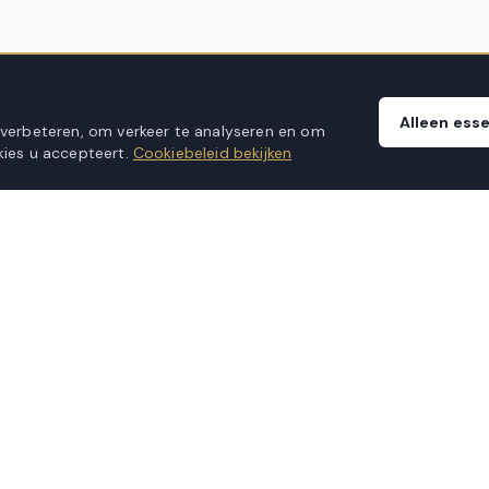
Alleen esse
 verbeteren, om verkeer te analyseren en om
ies u accepteert.
Cookiebeleid bekijken
KLANTENSERVICE
Veelgestelde vragen
Verzending & levering
Montageservice
Retourbeleid
anvragen
Garantievoorwaarden
ice aan huis
Klachtenprocedure
Contact opnemen