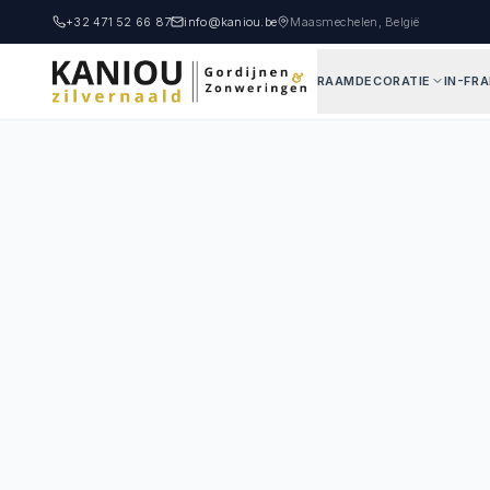
+32 471 52 66 87
info@kaniou.be
Maasmechelen, België
RAAMDECORATIE
IN-FR