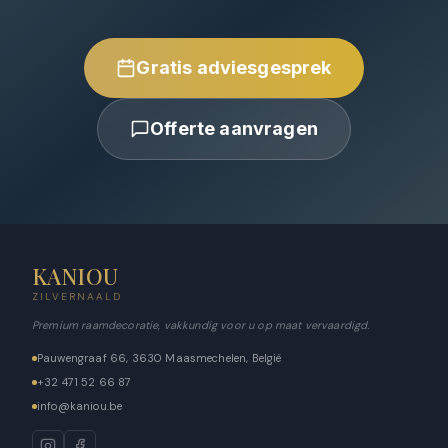
Gratis adviesgesprek
Offerte aanvragen
KANIOU
ZILVERNAALD
Premium raamdecoratie, vakkundig voor u op maat vervaardigd.
Pauwengraaf 66, 3630 Maasmechelen, België
+32 471 52 66 87
info@kaniou.be