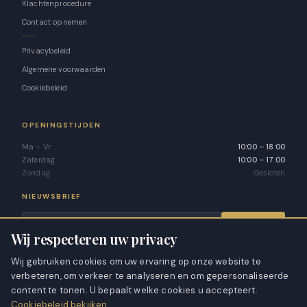
Contact opnemen
Privacybeleid
Algemene voorwaarden
Cookiebeleid
OPENINGSTIJDEN
Ma – Vr
10:00 – 18:00
Zaterdag
10:00 – 17:00
Zondag
Gesloten
NIEUWSBRIEF
Aanmelden
Wij respecteren uw privacy
VEILIG BETALEN VIA
Wij gebruiken cookies om uw ervaring op onze website te
verbeteren, om verkeer te analyseren en om gepersonaliseerde
content te tonen. U bepaalt welke cookies u accepteert.
Cookiebeleid bekijken