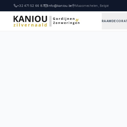
+32 471 52 66 87
info@kaniou.be
Maasmechelen, België
RAAMDECORAT