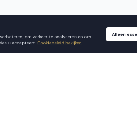
Alleen esse
 verbeteren, om verkeer te analyseren en om
ies u accepteert.
Cookiebeleid bekijken
KLANTENSERVICE
Veelgestelde vragen
Verzending & levering
Montageservice
Retourbeleid
anvragen
Garantievoorwaarden
ice aan huis
Klachtenprocedure
Contact opnemen