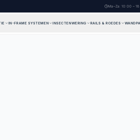
Ma–Za: 10:00 – 1
IE
IN-FRAME SYSTEMEN
INSECTENWERING
RAILS & ROEDES
WANDPA