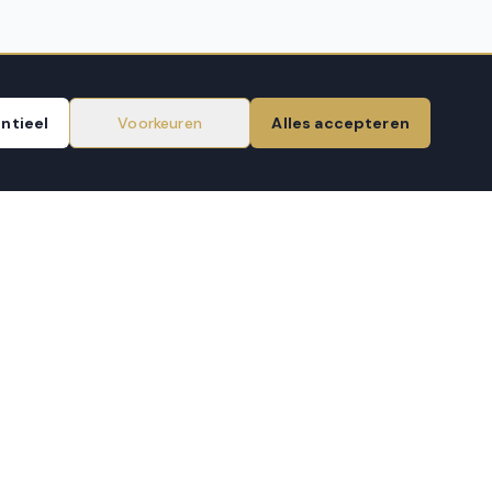
ntieel
Voorkeuren
Alles accepteren
OPENINGSTIJDEN
Ma – Vr
10:00 – 18:00
Zaterdag
10:00 – 17:00
Zondag
Gesloten
NIEUWSBRIEF
Aanmelden
VEILIG BETALEN VIA