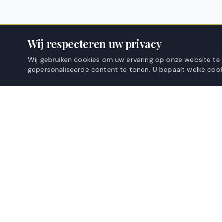
Wij respecteren uw privacy
Wij gebruiken cookies om uw ervaring op onze website te
gepersonaliseerde content te tonen. U bepaalt welke cook
KANIOU
WEBSHOP
ZILVERNAALD
Overgordijnen
Premium raamdecoratie, vakkundig voor u op maat
Inbetweens
vervaardigd.
Vitrages
Pauwengraaf 66, 3630 Maasmechelen, België
+32 471 52 66 87
Gratis stalen a
info@kaniou.be
Gratis meet-serv
Meetinstructies