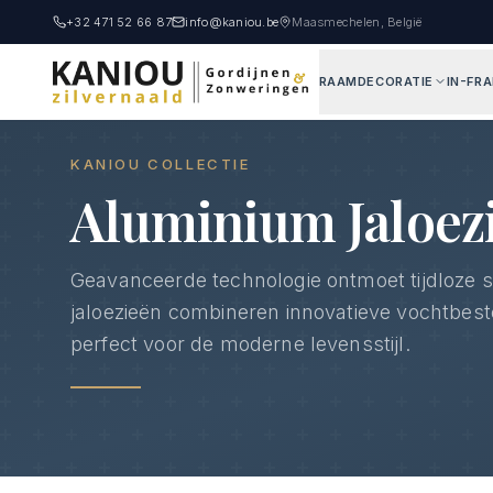
+32 471 52 66 87
info@kaniou.be
Maasmechelen, België
RAAMDECORATIE
IN-FR
Home
Producten
Aluminium Jaloezieën
KANIOU COLLECTIE
Aluminium Jaloez
Geavanceerde technologie ontmoet tijdloze s
jaloezieën combineren innovatieve vochtbeste
perfect voor de moderne levensstijl.