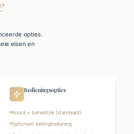
e
nceerde opties.
nele eisen en
Bedieningsopties
Koord + tuimelstok (standaard)
Optioneel: kettingbediening