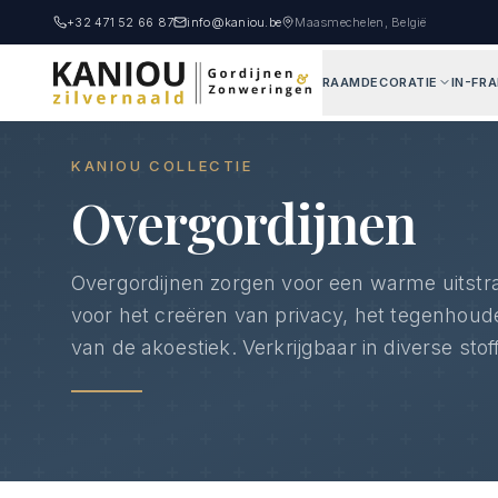
+32 471 52 66 87
info@kaniou.be
Maasmechelen, België
RAAMDECORATIE
IN-FR
Home
Producten
Overgordijnen
KANIOU COLLECTIE
Overgordijnen
Overgordijnen zorgen voor een warme uitstrali
voor het creëren van privacy, het tegenhoude
van de akoestiek. Verkrijgbaar in diverse stoff