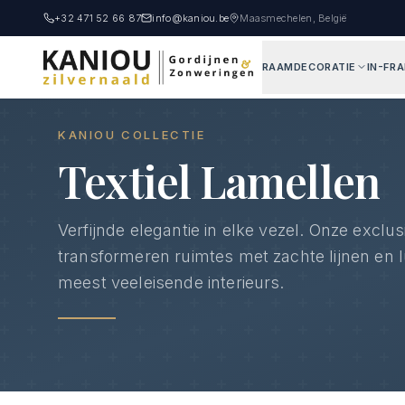
+32 471 52 66 87
info@kaniou.be
Maasmechelen, België
RAAMDECORATIE
IN-FR
Home
Producten
Textiel Lamellen
KANIOU COLLECTIE
Textiel Lamellen
Verfijnde elegantie in elke vezel. Onze exclus
transformeren ruimtes met zachte lijnen en l
meest veeleisende interieurs.