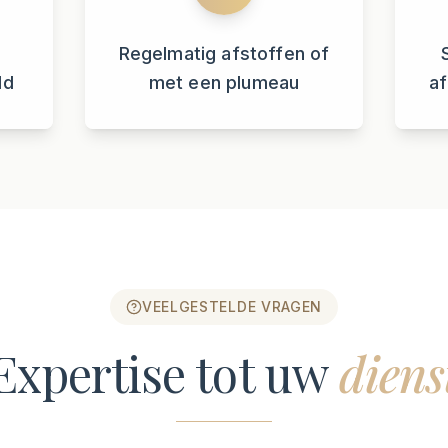
Regelmatig afstoffen of
ld
met een plumeau
a
VEELGESTELDE VRAGEN
Expertise tot uw
diens