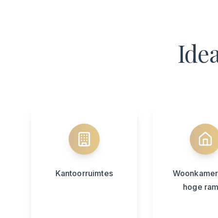
Ide
Kantoorruimtes
Woonkamer
hoge ra