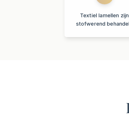
Textiel lamellen zijn
stofwerend behande