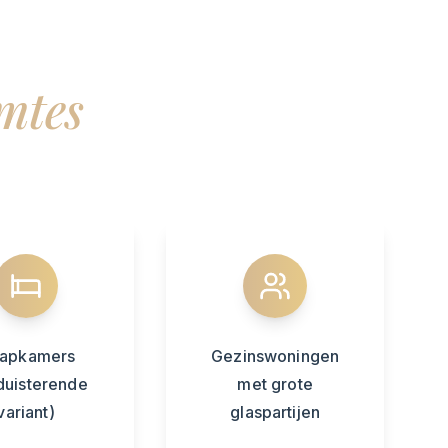
mtes
aapkamers
Gezinswoningen
duisterende
met grote
variant)
glaspartijen