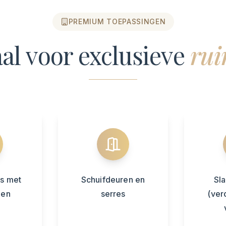
PREMIUM TOEPASSINGEN
aal voor exclusieve
rui
s met
Schuifdeuren en
Sl
men
serres
(ver